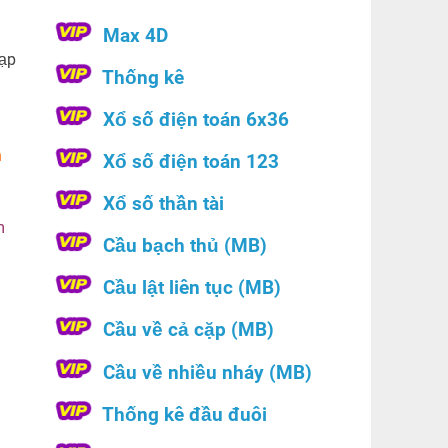
Max 4D
nạp
Thống kê
Xổ số điện toán 6x36
n
Xổ số điện toán 123
Xổ số thần tài
m
Cầu bạch thủ (MB)
Cầu lật liên tục (MB)
Cầu về cả cặp (MB)
Cầu về nhiều nháy (MB)
Thống kê đầu đuôi