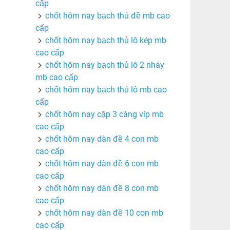
cấp
chốt hôm nay bạch thủ đề mb cao
cấp
chốt hôm nay bạch thủ lô kép mb
cao cấp
chốt hôm nay bạch thủ lô 2 nháy
mb cao cấp
chốt hôm nay bạch thủ lô mb cao
cấp
chốt hôm nay cặp 3 càng víp mb
cao cấp
chốt hôm nay dàn đề 4 con mb
cao cấp
chốt hôm nay dàn đề 6 con mb
cao cấp
chốt hôm nay dàn đề 8 con mb
cao cấp
chốt hôm nay dàn đề 10 con mb
cao cấp