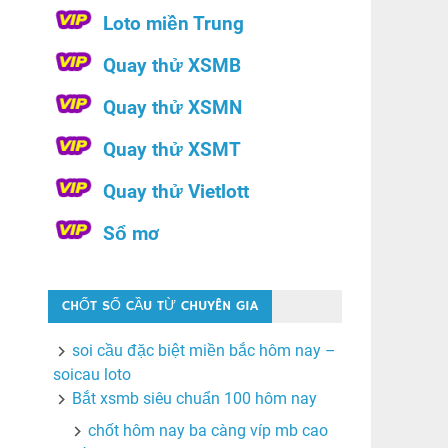
Loto miền Trung
Quay thử XSMB
Quay thử XSMN
Quay thử XSMT
Quay thử Vietlott
Sổ mơ
CHỐT SỐ CẦU TỪ CHUYÊN GIA
soi cầu đặc biệt miền bắc hôm nay –
soicau loto
Bắt xsmb siêu chuẩn 100 hôm nay
chốt hôm nay ba càng víp mb cao