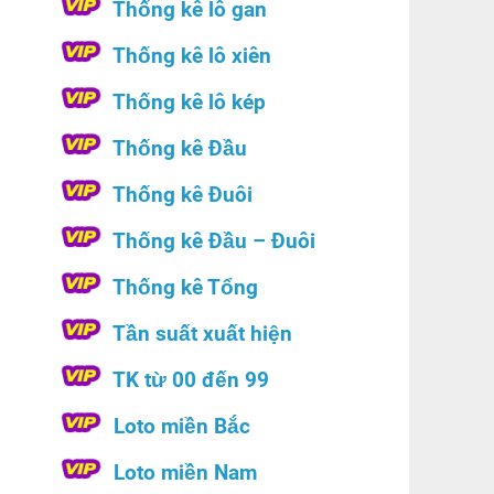
Thống kê lô gan
Thống kê lô xiên
Thống kê lô kép
Thống kê Đầu
Thống kê Đuôi
Thống kê Đầu – Đuôi
Thống kê Tổng
Tần suất xuất hiện
TK từ 00 đến 99
Loto miền Bắc
Loto miền Nam