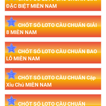
ĐẶC BIỆT MIỀN NAM
CHỐT SỐ LOTO CẦU CHUẨN GIẢI
8 MIỀN NAM
CHỐT SỐ LOTO CẦU CHUẨN BAO
LÔ MIỀN NAM
CHỐT SỐ LOTO CẦU CHUẨN Cặp
Xỉu Chủ MIỀN NAM
CHỐT SỐ LOTO CẦU CHUẨN