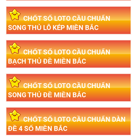
CHỐT SỐ LOTO CẦU CHUẨN
SONG THỦ LÔ KÉP MIỀN BẮC
CHỐT SỐ LOTO CẦU CHUẨN
BẠCH THỦ ĐỀ MIỀN BẮC
CHỐT SỐ LOTO CẦU CHUẨN
SONG THỦ ĐỀ MIỀN BẮC
CHỐT SỐ LOTO CẦU CHUẨN DÀN
ĐỀ 4 SỐ MIỀN BẮC