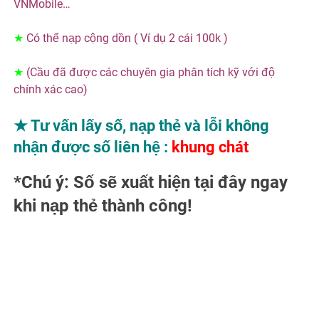
VNMobile…
★
Có thể nạp cộng dồn ( Ví dụ 2 cái 100k )
★
(Cầu đã được các chuyên gia phân tích kỹ với độ
chính xác cao)
★ Tư vấn lấy số, nạp thẻ và lỗi không
nhận được số liên hệ :
khung chát
*Chú ý: Số sẽ xuất hiện tại đây ngay
khi nạp thẻ thành công!