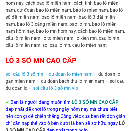
hom nay, cách bao lô miền nam, cách tính bao lô miền
nam, dự đoán bao lô miền nam, bao lo mien nam, bao lô
số đề miền nam, bao lô miền nam, bao lô 3 đài miền
nam, bao lô 3 càng miền nam, bao lo mn, bao lô miền
nam hôm nay, bao lo mn hom nay, cách bao lô miền nam,
cầu lô miền nam, lo to mien nam, lo xien mn, cau lo mn,
cầu lô miền nam, soi cau lo mn, cau lo mien nam
LÔ 3 SỐ MN CAO CẤP
soi cầu lô 3 số mn
–
du doan lo mien nam
– du doan lo
gan mien nam – du doan bach thu lo mien nam – soi cau
du doan lo –
soi cầu lô 3 số mn vip
✔
Bạn là người đang muốn tìm
LÔ 3 SỐ MN CAO CẤP
đẹp nhất để chơi lô trong ngày hôm nay mà chưa biết
nên con gì để chiến thắng.Công việc của bạn rất đơn giản
chỉ cần nạp thẻ vào ô bên dưới là bạn sẽ sở hữu ngay
LÔ
3 SỐ MN CAO CẤP
đẹp nhất trong ngày.