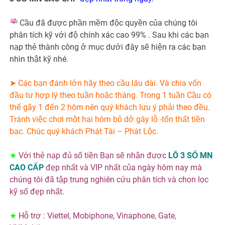
Cầu đã được phần mềm độc quyền của chúng tôi
phân tích kỹ với độ chính xác cao 99% . Sau khi các bạn
nạp thẻ thành công ở mục dưới đây sẽ hiện ra các bạn
nhìn thật kỹ nhé.
➤ Các bạn đánh lớn hãy theo cầu lâu dài. Và chia vốn
đầu tư hợp lý theo tuần hoặc tháng. Trong 1 tuần Cầu có
thể gãy 1 đến 2 hôm nên quý khách lưu ý phải theo đều.
Tránh việc chơi một hai hôm bỏ dở gây lỗ -tổn thất tiền
bạc. Chúc quý khách Phát Tài – Phát Lộc.
★
Với thẻ nạp đủ số tiền Bạn sẽ nhận được
LÔ 3 SỐ MN
CAO CẤP
đẹp nhất và VIP nhất của ngày hôm nay mà
chúng tôi đã tập trung nghiên cứu phân tích và chọn lọc
kỹ số đẹp nhất.
★
Hỗ trợ : Viettel, Mobiphone, Vinaphone, Gate,