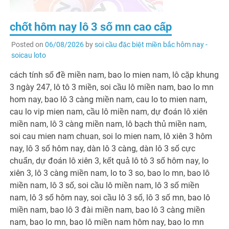
chốt hôm nay lô 3 số mn cao cấp
Posted on
06/08/2026
by
soi cầu đặc biệt miền bắc hôm nay -
soicau loto
cách tính số đề miền nam, bao lo mien nam, lô cặp khung
3 ngày 247, lô tô 3 miền, soi cầu lô miền nam, bao lo mn
hom nay, bao lô 3 càng miền nam, cau lo to mien nam,
cau lo vip mien nam, cầu lô miền nam, dự đoán lô xiên
miền nam, lô 3 càng miền nam, lô bạch thủ miền nam,
soi cau mien nam chuan, soi lo mien nam, lô xiên 3 hôm
nay, lô 3 số hôm nay, dàn lô 3 càng, dàn lô 3 số cực
chuẩn, dự đoán lô xiên 3, kết quả lô tô 3 số hôm nay, lo
xiên 3, lô 3 càng miền nam, lo to 3 so, bao lo mn, bao lô
miền nam, lô 3 số, soi cầu lô miền nam, lô 3 số miền
nam, lô 3 số hôm nay, soi cầu lô 3 số, lô 3 số mn, bao lô
miền nam, bao lô 3 đài miền nam, bao lô 3 càng miền
nam, bao lo mn, bao lô miền nam hôm nay, bao lo mn