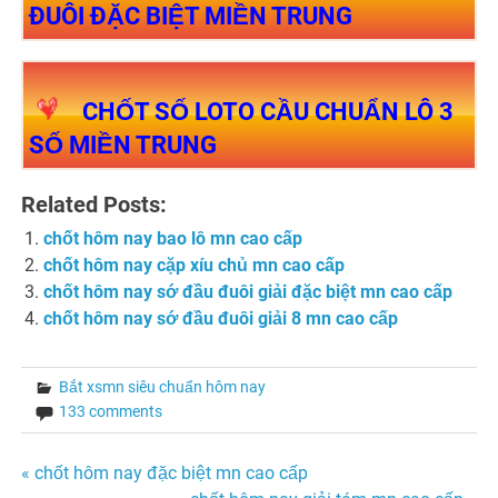
ĐUÔI ĐẶC BIỆT MIỀN TRUNG
CHỐT SỐ LOTO CẦU CHUẨN LÔ 3
SỐ MIỀN TRUNG
Related Posts:
chốt hôm nay bao lô mn cao cấp
chốt hôm nay cặp xíu chủ mn cao cấp
chốt hôm nay sớ đầu đuôi giải đặc biệt mn cao cấp
chốt hôm nay sớ đầu đuôi giải 8 mn cao cấp
Bắt xsmn siêu chuẩn hôm nay
133 comments
Điều
« chốt hôm nay đặc biệt mn cao cấp