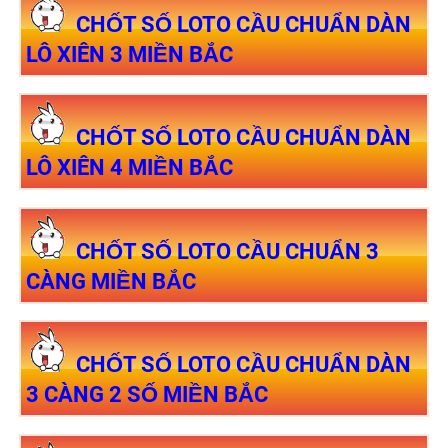
CHỐT SỐ LOTO CẦU CHUẨN DÀN
LÔ XIÊN 3 MIỀN BẮC
CHỐT SỐ LOTO CẦU CHUẨN DÀN
LÔ XIÊN 4 MIỀN BẮC
CHỐT SỐ LOTO CẦU CHUẨN 3
CÀNG MIỀN BẮC
CHỐT SỐ LOTO CẦU CHUẨN DÀN
3 CÀNG 2 SỐ MIỀN BẮC