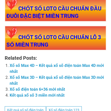
CHỐT SỐ LOTO CẦU CHUẨN ĐẦU
ĐUÔI ĐẶC BIỆT MIỀN TRUNG
CHỐT SỐ LOTO CẦU CHUẨN LÔ 3
SỐ MIỀN TRUNG
Related Posts:
Xổ số Max 4D – Kết quả xổ số điện toán Max 4D mới
nhất
Xổ số Max 3D – Kết quả xổ số điện toán Max 3D mới
nhất
Xổ số điện toán 6×36 mới nhất
Kết quả xổ số 3 miền mới nhất
Kết quả xổ số điện toán
Xổ số điện toán 123