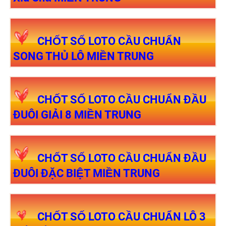
CHỐT SỐ LOTO CẦU CHUẨN
SONG THỦ LÔ MIỀN TRUNG
CHỐT SỐ LOTO CẦU CHUẨN ĐẦU
ĐUÔI GIẢI 8 MIỀN TRUNG
CHỐT SỐ LOTO CẦU CHUẨN ĐẦU
ĐUÔI ĐẶC BIỆT MIỀN TRUNG
CHỐT SỐ LOTO CẦU CHUẨN LÔ 3