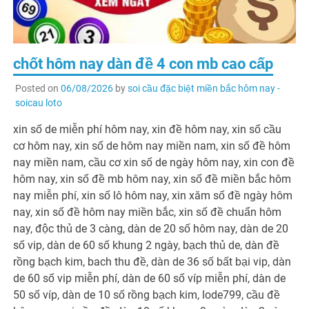
chốt hôm nay dàn đề 4 con mb cao cấp
Posted on
06/08/2026
by
soi cầu đặc biệt miền bắc hôm nay -
soicau loto
xin số de miễn phí hôm nay, xin đề hôm nay, xin số cầu
cơ hôm nay, xin số de hôm nay miền nam, xin số đề hôm
nay miền nam, cầu cơ xin số de ngày hôm nay, xin con đề
hôm nay, xin số đề mb hôm nay, xin số đề miền bắc hôm
nay miễn phí, xin số lô hôm nay, xin xăm số đề ngày hôm
nay, xin số đề hôm nay miền bắc, xin số đề chuẩn hôm
nay, độc thủ de 3 càng, dàn de 20 số hôm nay, dàn de 20
số vip, dàn de 60 số khung 2 ngày, bạch thủ de, dàn đề
rồng bạch kim, bach thu đề, dàn de 36 số bất bại vip, dàn
de 60 số vip miễn phí, dàn de 60 số víp miễn phí, dàn de
50 số víp, dàn de 10 số rồng bạch kim, lode799, cầu đề