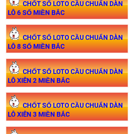
CHỐT SỐ LOTO CẦU CHUẨN DÀN
LÔ 6 SỐ MIỀN BẮC
CHỐT SỐ LOTO CẦU CHUẨN DÀN
LÔ 8 SỐ MIỀN BẮC
CHỐT SỐ LOTO CẦU CHUẨN DÀN
LÔ XIÊN 2 MIỀN BẮC
CHỐT SỐ LOTO CẦU CHUẨN DÀN
LÔ XIÊN 3 MIỀN BẮC