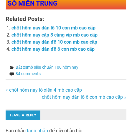
SỐ MIỀN TRUNG
Related Posts:
chốt hôm nay dàn lô 10 con mb cao cấp
chốt hôm nay cặp 3 càng víp mb cao cấp
chốt hôm nay dàn đề 10 con mb cao cấp
chốt hôm nay dàn đề 6 con mb cao cấp
Bắt xsmb siêu chuẩn 100 hôm nay
84 comments
Điều
« chốt hôm nay lô xiên 4 mb cao cấp
chốt hôm nay dàn lô 6 con mb cao cấp »
hướng
bài
LEAVE A REPLY
viết
Bạn phải
đăng nhập
để gửi phản hồi.