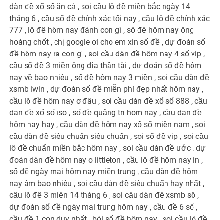
dàn đề xổ số ăn cả , soi cầu lô đề miền bắc ngày 14
tháng 6 , cầu số đề chính xác tối nay , cầu lô đề chính xác
777 , lô đề hôm nay đánh con gì , số đề hôm nay ông
hoàng chốt , chị google ơi cho em xin số đề , dự đoán số
đề hôm nay ra con gì , soi cầu dàn đề hôm nay 4 số vip ,
cầu số đề 3 miền ông địa thần tài , dự đoán số đề hôm
nay về bao nhiêu , số đề hôm nay 3 miền , soi cầu dàn đề
xsmb iwin , dự đoán số đề miễn phí đẹp nhất hôm nay ,
cầu lô đề hôm nay ơ đâu , soi cầu dàn đề xổ số 888 , cầu
dàn đề xổ số iso , số đề quảng trị hôm nay , cầu dàn đề
hôm nay hay , cầu dàn đề hôm nay xổ số miền nam , soi
cầu dàn đề siêu chuẩn siêu chuẩn , soi số đề vip , soi cầu
lô đề chuẩn miền bắc hôm nay , soi cầu dàn đề ước , dự
đoán dàn đề hôm nay o littleton , cầu lô đề hôm nay in ,
số đề ngày mai hôm nay miền trung , cầu dàn đề hôm
nay âm bao nhiêu , soi cầu dàn đề siêu chuẩn hay nhất ,
cầu lô đề 3 miền 14 tháng 6 , soi cầu dàn đề xsmb số ,
dự đoán số đề ngày mai trung hôm nay , cầu đề 6 số ,
cầu đề 1 con duy nhất , bói số đề hôm nay , soi cầu lô đề