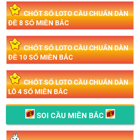
CHỐT SỐ LOTO CẦU CHUẨN DÀN
ĐỀ 8 SỐ MIỀN BẮC
CHỐT SỐ LOTO CẦU CHUẨN DÀN
ĐỀ 10 SỐ MIỀN BẮC
CHỐT SỐ LOTO CẦU CHUẨN DÀN
LÔ 4 SỐ MIỀN BẮC
SOI CẦU MIỀN BẮC