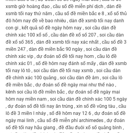
xsmb giờ hoàng đạo , cầu số đề miễn phí dịch , dàn đề
xsmb tối nay thứ năm , cầu số đề miền bắc e 8 , xổ số thủ
đô hôm nay đề về bao nhiêu , dàn đề xsmb tối nay danh
con gi , kết quả số đề ngày hôm nay , soi cầu dàn đề
chính xác 100 xổ số , cầu dàn đề xổ số 207 , soi cầu dàn
đề xổ số 365 , dàn đề xsmb tối nay xác nhất , cầu số đề 3
miền 247 , dàn đề miền bắc 90 ngày , soi cầu dàn đề
chính xác vip , dự đoán số đề tối nay hom , cầu lô đề
chính xác 01 , số đề hôm nay đánh số mấy , dàn đề xsmb
tối nay lô tô , soi cầu dàn đề tối nay xsmb , soi cầu dàn
đề chính xác 100 quảng , soi cầu dàn đề âm , soi cầu lô
đề miền bắc , dự đoán số đề ngày mai như thế nào ,
kênh soi cầu lô đề miền bắc , dự đoán số đề ngày mai
hôm nay miền nam , soi cầu dàn đề chính xác 100 5 ngày
, dự đoán số đề tối nay ăn trúng , xin số đề vũng tàu , cầu
lô đề 3 miền l nháy , số đề hôm nay 12 6 , dự đoán số đề
ngày mai linh , cầu số đề miễn phí archimedes , dự đoán
số đề tối nay hậu giang , đề đầu đuôi xổ số quảng bình ,