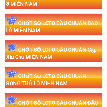
8 MIỀN NAM
CHỐT SỐ LOTO CẦU CHUẨN BAO
LÔ MIỀN NAM
CHỐT SỐ LOTO CẦU CHUẨN Cặp
Xỉu Chủ MIỀN NAM
CHỐT SỐ LOTO CẦU CHUẨN
SONG THỦ LÔ MIỀN NAM
CHỐT SỐ LOTO CẦU CHUẨN ĐẦU