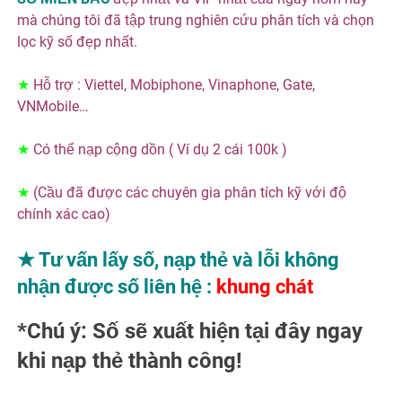
mà chúng tôi đã tập trung nghiên cứu phân tích và chọn
lọc kỹ số đẹp nhất.
★
Hỗ trợ : Viettel, Mobiphone, Vinaphone, Gate,
VNMobile…
★
Có thể nạp cộng dồn ( Ví dụ 2 cái 100k )
★
(Cầu đã được các chuyên gia phân tích kỹ với độ
chính xác cao)
★ Tư vấn lấy số, nạp thẻ và lỗi không
nhận được số liên hệ :
khung chát
*Chú ý: Số sẽ xuất hiện tại đây ngay
khi nạp thẻ thành công!