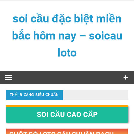
Skip
to
soi cầu đặc biệt miền
content
bắc hôm nay – soicau
loto
soi cầu đặc biệt miền bắc hôm nay – soicau loto
THẺ:
3 CÀNG SIÊU CHUẨN
SOI CẦU CAO CẤP