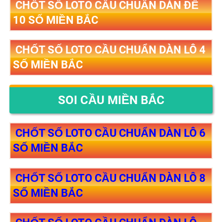
CHỐT SỐ LOTO CẦU CHUẨN DÀN ĐỀ
10 SỐ MIỀN BẮC
CHỐT SỐ LOTO CẦU CHUẨN DÀN LÔ 4
SỐ MIỀN BẮC
SOI CẦU MIỀN BẮC
CHỐT SỐ LOTO CẦU CHUẨN DÀN LÔ 6
SỐ MIỀN BẮC
CHỐT SỐ LOTO CẦU CHUẨN DÀN LÔ 8
SỐ MIỀN BẮC