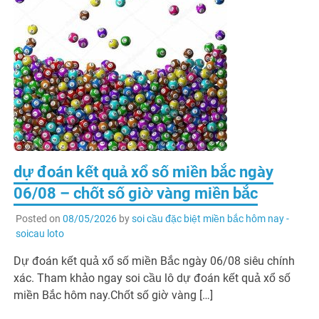
dự đoán kết quả xổ số miền bắc ngày
06/08 – chốt số giờ vàng miền bắc
Posted on
08/05/2026
by
soi cầu đặc biệt miền bắc hôm nay -
soicau loto
Dự đoán kết quả xổ số miền Bắc ngày 06/08 siêu chính
xác. Tham khảo ngay soi cầu lô dự đoán kết quả xổ số
miền Bắc hôm nay.Chốt số giờ vàng […]