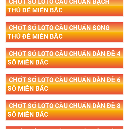
CHỐT SỐ LOTO CẦU CHUẨN BẠCH
THỦ ĐỀ MIỀN BẮC
CHỐT SỐ LOTO CẦU CHUẨN SONG
THỦ ĐỀ MIỀN BẮC
CHỐT SỐ LOTO CẦU CHUẨN DÀN ĐỀ 4
SỐ MIỀN BẮC
CHỐT SỐ LOTO CẦU CHUẨN DÀN ĐỀ 6
SỐ MIỀN BẮC
CHỐT SỐ LOTO CẦU CHUẨN DÀN ĐỀ 8
SỐ MIỀN BẮC