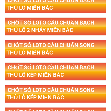
CHỐT SỐ LOTO CẦU CHUẨN BẠCH
THỦ LÔ MIỀN BẮC
CHỐT SỐ LOTO CẦU CHUẨN BẠCH
THỦ LÔ 2 NHÁY MIỀN BẮC
CHỐT SỐ LOTO CẦU CHUẨN SONG
THỦ LÔ MIỀN BẮC
CHỐT SỐ LOTO CẦU CHUẨN BẠCH
THỦ LÔ KÉP MIỀN BẮC
CHỐT SỐ LOTO CẦU CHUẨN SONG
THỦ LÔ KÉP MIỀN BẮC