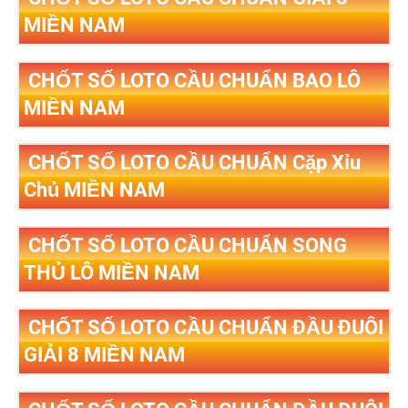
MIỀN NAM
CHỐT SỐ LOTO CẦU CHUẨN BAO LÔ
MIỀN NAM
CHỐT SỐ LOTO CẦU CHUẨN Cặp Xỉu
Chủ MIỀN NAM
CHỐT SỐ LOTO CẦU CHUẨN SONG
THỦ LÔ MIỀN NAM
CHỐT SỐ LOTO CẦU CHUẨN ĐẦU ĐUÔI
GIẢI 8 MIỀN NAM