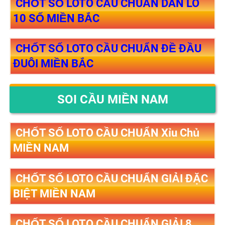
CHỐT SỐ LOTO CẦU CHUẨN DÀN LÔ
10 SỐ MIỀN BẮC
CHỐT SỐ LOTO CẦU CHUẨN ĐỀ ĐẦU
ĐUÔI MIỀN BẮC
SOI CẦU MIỀN NAM
CHỐT SỐ LOTO CẦU CHUẨN Xỉu Chủ
MIỀN NAM
CHỐT SỐ LOTO CẦU CHUẨN GIẢI ĐẶC
BIỆT MIỀN NAM
CHỐT SỐ LOTO CẦU CHUẨN GIẢI 8