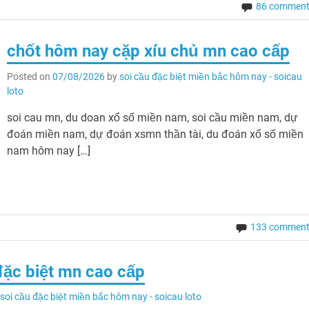
86 commen
chốt hôm nay cặp xíu chủ mn cao cấp
Posted on
07/08/2026
by
soi cầu đặc biệt miền bắc hôm nay - soicau
loto
soi cau mn, du doan xổ số miền nam, soi cầu miền nam, dự
đoán miền nam, dự đoán xsmn thần tài, du đoán xổ số miền
nam hôm nay […]
133 commen
ặc biệt mn cao cấp
soi cầu đặc biệt miền bắc hôm nay - soicau loto