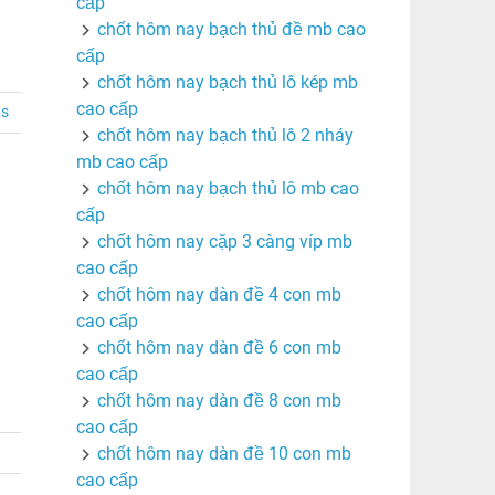
cấp
chốt hôm nay bạch thủ đề mb cao
cấp
chốt hôm nay bạch thủ lô kép mb
cao cấp
ts
chốt hôm nay bạch thủ lô 2 nháy
mb cao cấp
chốt hôm nay bạch thủ lô mb cao
cấp
chốt hôm nay cặp 3 càng víp mb
cao cấp
chốt hôm nay dàn đề 4 con mb
cao cấp
chốt hôm nay dàn đề 6 con mb
cao cấp
chốt hôm nay dàn đề 8 con mb
cao cấp
chốt hôm nay dàn đề 10 con mb
cao cấp