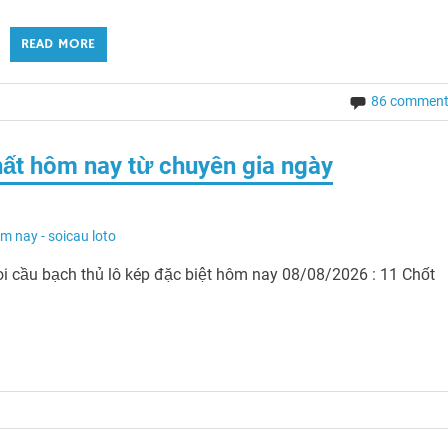
READ MORE
86 commen
nhất hôm nay từ chuyên gia ngày
m nay - soicau loto
oi cầu bạch thủ lô kép đặc biệt hôm nay 08/08/2026 : 11 Chốt