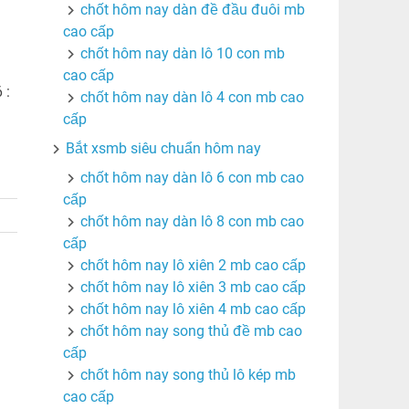
chốt hôm nay dàn đề đầu đuôi mb
cao cấp
chốt hôm nay dàn lô 10 con mb
cao cấp
 :
chốt hôm nay dàn lô 4 con mb cao
cấp
Bắt xsmb siêu chuẩn hôm nay
chốt hôm nay dàn lô 6 con mb cao
cấp
chốt hôm nay dàn lô 8 con mb cao
cấp
chốt hôm nay lô xiên 2 mb cao cấp
chốt hôm nay lô xiên 3 mb cao cấp
chốt hôm nay lô xiên 4 mb cao cấp
chốt hôm nay song thủ đề mb cao
cấp
chốt hôm nay song thủ lô kép mb
cao cấp