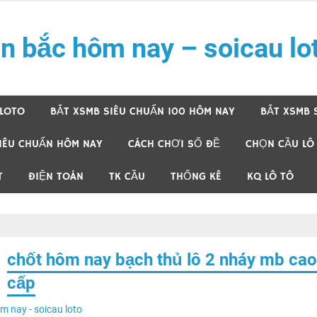
ền bắc hôm nay – soicau lo
o
 LOTO
BẮT XSMB SIÊU CHUẨN 100 HÔM NAY
BẮT XSMB 
IÊU CHUẨN HÔM NAY
CÁCH CHƠI SỐ ĐỀ
CHỌN CẦU LÔ
T
ĐIỆN TOÁN
TK CẦU
THỐNG KÊ
KQ LÔ TÔ
chốt hôm nay bạch thủ lô 2 nháy mb ca
cấp
m nay - soicau loto