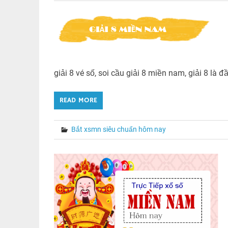
giải 8 vé số, soi cầu giải 8 miền nam, giải 8 là đầu
READ MORE
Bắt xsmn siêu chuẩn hôm nay