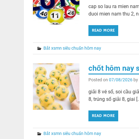
cap so lau ra mien nam
duoi mien nam thu 2, n
READ MORE
Bắt xsmn siêu chuẩn hôm nay
chốt hôm nay s
Posted on
07/08/2026
by
giải 8 vé số, soi cầu gi
8, trúng số giải 8, giai [
READ MORE
Bắt xsmn siêu chuẩn hôm nay